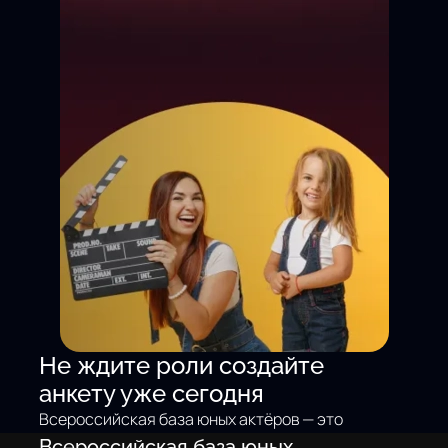
Не ждите роли создайте
анкету уже сегодня
Всероссийская база юных актёров — это
не просто доска объявлений. Это
Всероссийская база юных