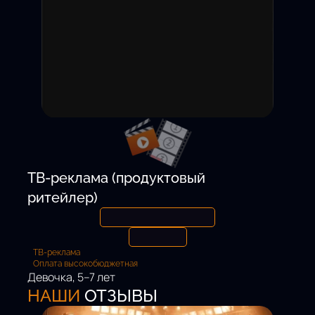
15 000 ₽ / смену
Откликнуться
ТВ-реклама (продуктовый
ритейлер)
ТВ-реклама
Оплата высокобюджетная
Девочка, 5–7 лет
Роль:
НАШИ
ОТЗЫВЫ