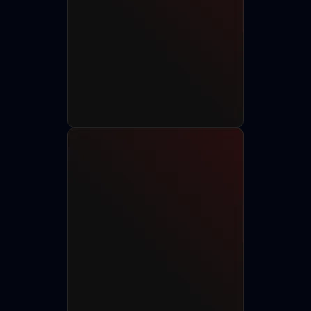
Разместить анкету
Найти актёра
750+
150+
85+