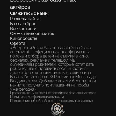
экосистема, где каждый ребенок
актёров
получает шанс быть замеченным без
Свяжитесь с нами:
«знакомств» и протекций.
Разделы сайта:
База актёров
Все кастинги
Съёмка видеовизиток
Разместить анкету
Кинопроекты
Оферта
«Всероссийская база юных актёров (baza-
acterov.ru) — официальная платформа для
поиска и отбора детей на съёмки в кино,
сериалах, рекламе и телешоу. Мы
объединяем родителей, которые хотят дать
ребёнку шанс проявить себя, и кастинг-
директоров, которым нужны свежие лица.
База работает по всей России: от Москвы до
Владивостока. Добавьте анкету бесплатно и
начните получать приглашения на пробы
уже сегодня».
Права защищены © 2026 Всероссийская база юных актёров
Политика конфеденциальности
Положение об обработке персональных данных