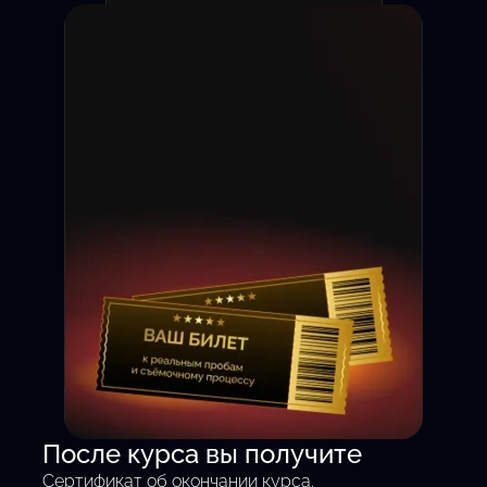
Съёмка на камеру с 1 дня
После курса вы получите
— без теории, только
Сертификат об окончании курса.