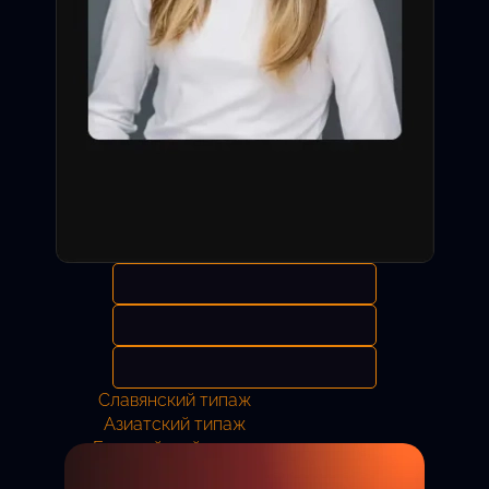
Славянский типаж
Азиатский типаж
Европейский типаж
Анастасия
11 лет