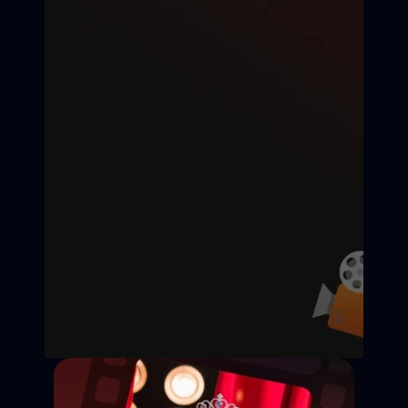
Дедлайн подачи:
Съёмки:
Оплата:
Статус: Открыт
Казань
25 000 ₽ / смену
Откликнуться