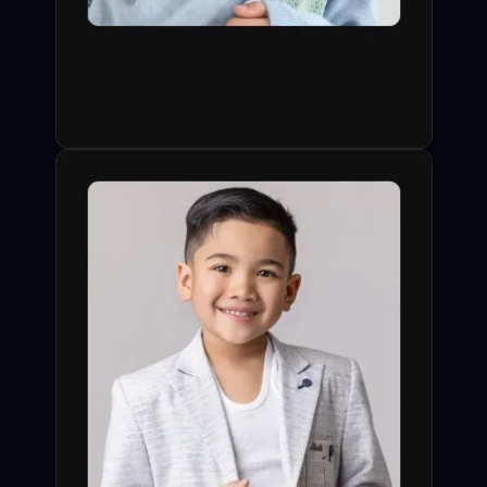
одобрения заявки со
стороны профессионала.
Слайдеры, видео-визитки,
сортировка по типажу,
опыту и особым навыкам
(спорт, акробатика,
иностранные языки).