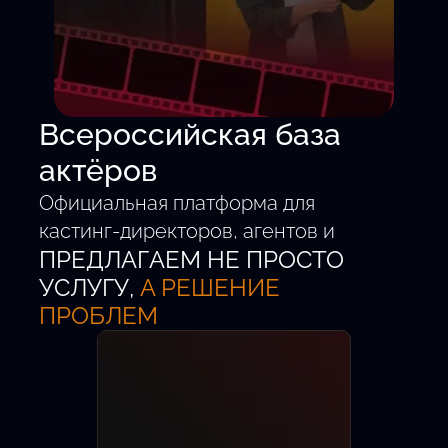
Всероссийская база
актёров
Официальная платформа для
кастинг-директоров, агентов и
ПРЕДЛАГАЕМ НЕ ПРОСТО
талантливых детей от 5 до 18 лет.
Удобный поиск.
УСЛУГУ,
А РЕШЕНИЕ
Проверенные анкеты.
ПРОБЛЕМ
Быстрый выход на главные роли.
Новых актёров
Кастингов в месяц
Регионов РФ