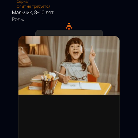
Сериал
Опыт не требуется
Мальчик, 8–10 лет
Роль:
Дедлайн подачи:
Съёмки:
Оплата:
Статус: Открыт
Москва и МО