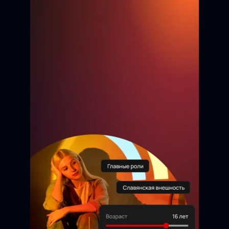
Бауржан
9 лет
Анжелика
13 лет