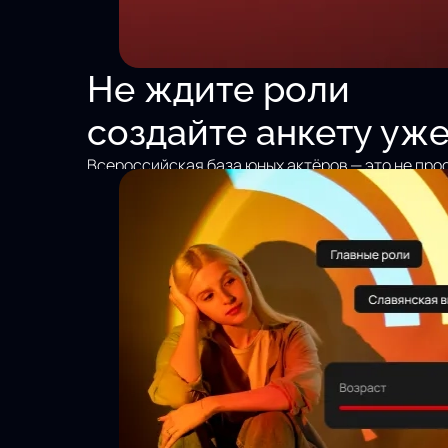
Не ждите роли
создайте анкету уже
Всероссийская база юных актёров — это не про
объявлений. Это экосистема, где каждый ребен
быть замеченным без «знакомств» и протекций.