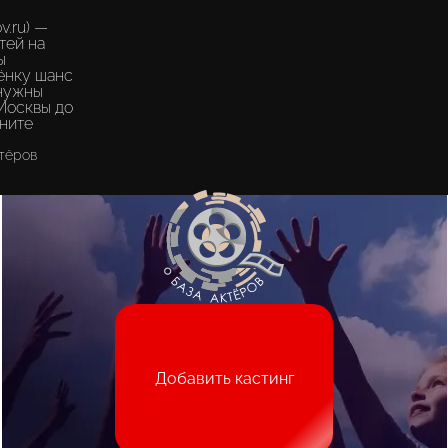
Подобрать актёра
v.ru) —
тей на
ы
ёнку шанс
 нужны
 Москвы до
чните
тёров
Добавить кастинг