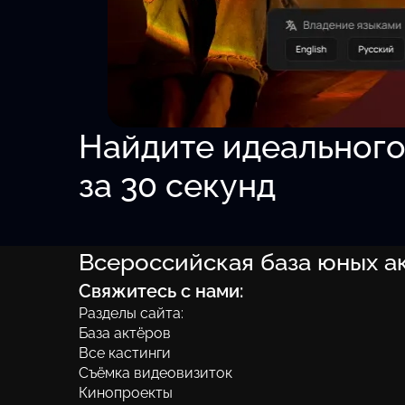
Найдите идеальног
за 30 секунд
Всероссийская база юных а
Свяжитесь с нами:
По возрасту:
От 5 до 18 лет.
Разделы сайта:
По типажу:
Славянский типаж и т.д.
База актёров
По навыкам:
Акробатика, верховая езда и т.д.
Все кастинги
По особенностям:
Близнецы/двойняшки, рыжие
Съёмка видеовизиток
По опыту:
Главные роли, эпизоды, ТВ-шоу, рек
Кинопроекты