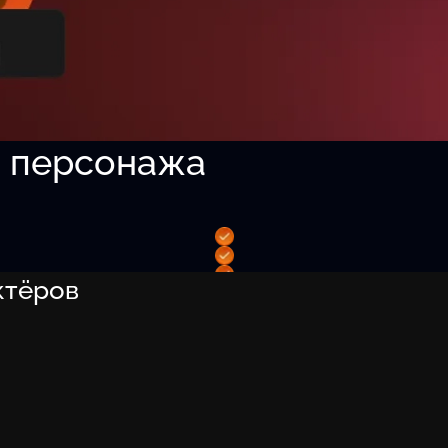
о персонажа
ктёров
 волосы и т.д.
лама.