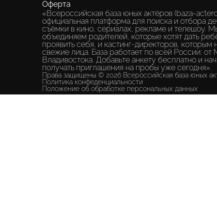
Оферта
«Всероссийская база юных актёров (baza-actero
официальная платформа для поиска и отбора де
съёмки в кино, сериалах, рекламе и телешоу. М
объединяем родителей, которые хотят дать реб
проявить себя, и кастинг-директоров, которым
свежие лица. База работает по всей России: от
Владивостока. Добавьте анкету бесплатно и на
получать приглашения на пробы уже сегодня».
Права защищены © 2026 Всероссийская база юных ак
Политика конфеденциальности
Положение об обработке персональных данных