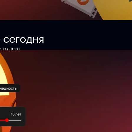
 сегодня
сто доска
ок получает шанс
Разместить анкету