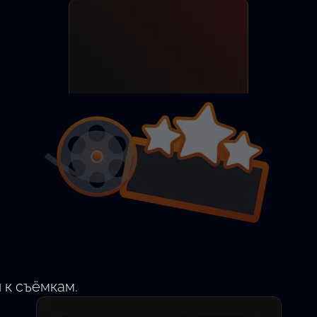
Разместить анкету
Найти актёра
 к съёмкам.