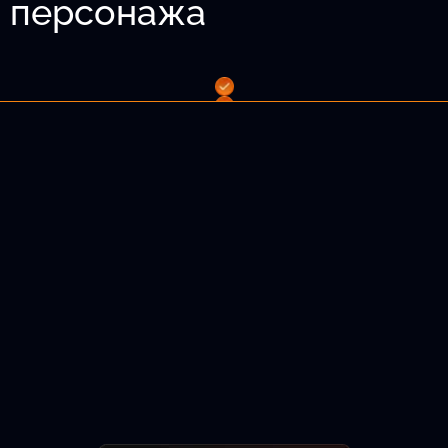
о персонажа
 волосы и т.д.
лама.
Подобрать актёра