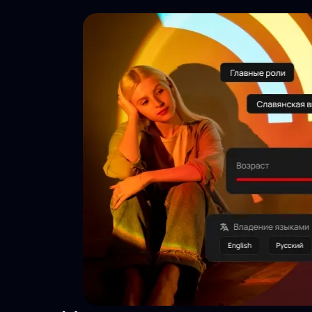
Тысячи
просмотров
Актуальность
24/7
Безопасность
данных
Инструменты
агента