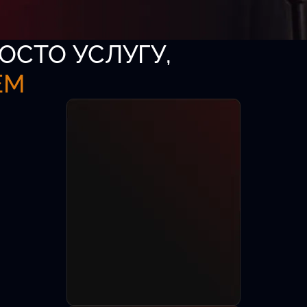
ОСТО УСЛУГУ,
ЕМ
аза
-директоров,
8 лет.