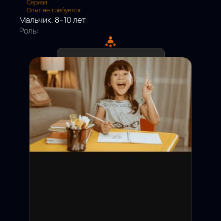
Сериал
Опыт не требуется
Мальчик, 8–10 лет
Роль:
Дедлайн подачи:
Съёмки:
Оплата:
Статус: Открыт
Москва и МО