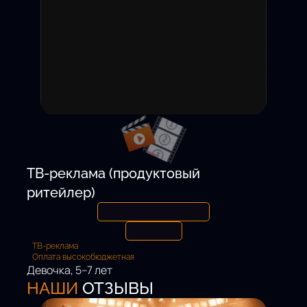
15 000 ₽ / смену
Откликнуться
ТВ-реклама (продуктовый
ритейлер)
ТВ-реклама
Оплата высокобюджетная
Девочка, 5–7 лет
Роль:
НАШИ
ОТЗЫВЫ