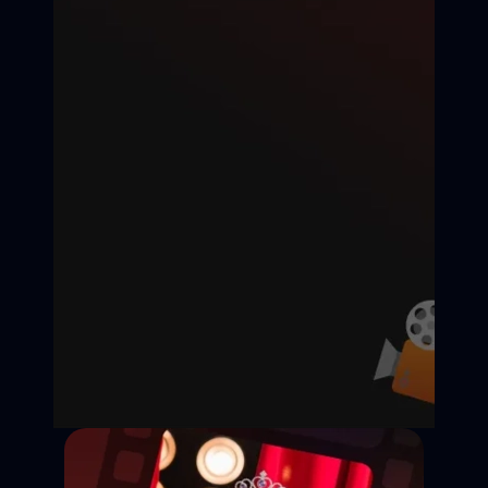
Дедлайн подачи:
Съёмки:
Оплата:
Статус: Открыт
Казань
25 000 ₽ / смену
Откликнуться