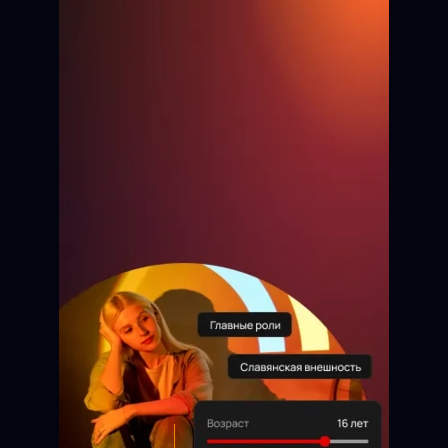
Бауржан
9 лет
Анжелика
13 лет