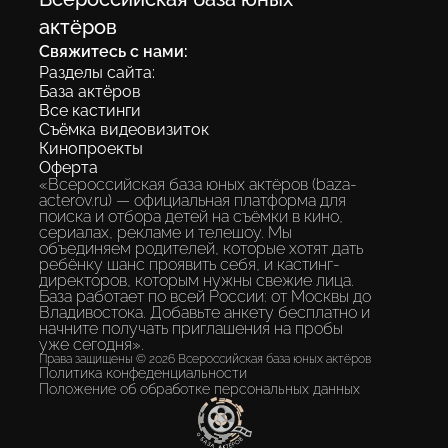
экосистема, где каждый ребенок
актёров
получает шанс быть замеченным без
Свяжитесь с нами:
«знакомств» и протекций.
Разделы сайта:
База актёров
Все кастинги
Съёмка видеовизиток
Разместить анкету
Кинопроекты
Оферта
«Всероссийская база юных актёров (baza-
acterov.ru) — официальная платформа для
поиска и отбора детей на съёмки в кино,
сериалах, рекламе и телешоу. Мы
объединяем родителей, которые хотят дать
ребёнку шанс проявить себя, и кастинг-
директоров, которым нужны свежие лица.
База работает по всей России: от Москвы до
Владивостока. Добавьте анкету бесплатно и
начните получать приглашения на пробы
уже сегодня».
Права защищены © 2026 Всероссийская база юных актёров
Политика конфеденциальности
Положение об обработке персональных данных