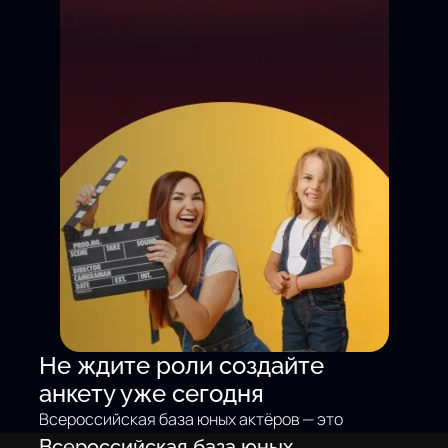
Не ждите роли создайте
анкету уже сегодня
Всероссийская база юных актёров — это
не просто доска объявлений. Это
Всероссийская база юных