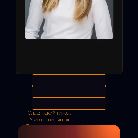
Славянский типаж
Азиатский типаж
Европейский типаж
Анастасия
11 лет