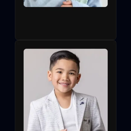
одобрения заявки со
стороны профессионала.
Слайдеры, видео-визитки,
сортировка по типажу,
опыту и особым навыкам
(спорт, акробатика,
иностранные языки).