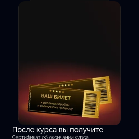
Съёмка на камеру с 1 дня
После курса вы получите
— без теории, только
Сертификат об окончании курса.