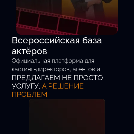
Всероссийская база
актёров
Официальная платформа для
кастинг-директоров, агентов и
ПРЕДЛАГАЕМ НЕ ПРОСТО
талантливых детей от 5 до 18 лет.
Удобный поиск.
УСЛУГУ,
А РЕШЕНИЕ
Проверенные анкеты.
ПРОБЛЕМ
Быстрый выход на главные роли.
Новых актёров
Кастингов в месяц
Регионов РФ