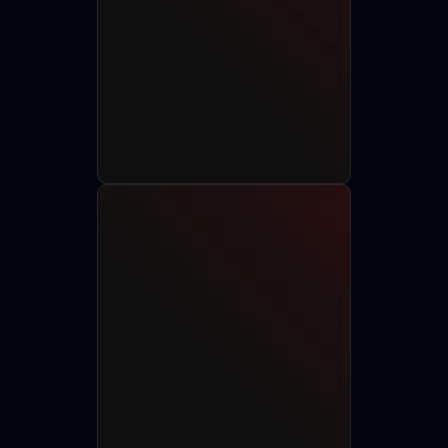
Разместить анкету
Найти актёра
750+
150+
85+