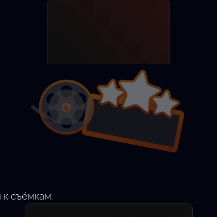
Разместить анкету
Найти актёра
 к съёмкам.