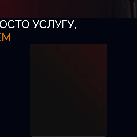
ОСТО УСЛУГУ,
ЕМ
аза
-директоров,
8 лет.