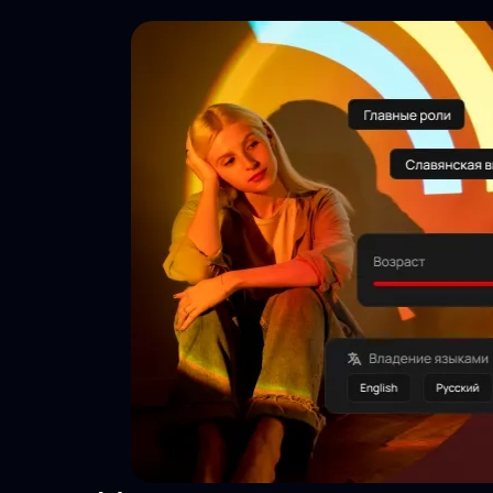
Тысячи
просмотров
Актуальность
24/7
Безопасность
данных
Инструменты
агента