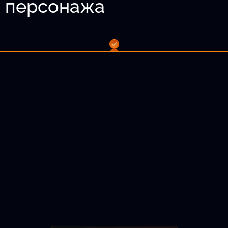
о персонажа
 волосы и т.д.
лама.
Подобрать актёра