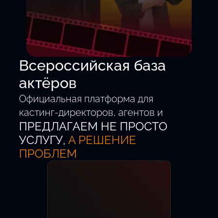
Всероссийская база
актёров
Официальная платформа для
кастинг-директоров, агентов и
ПРЕДЛАГАЕМ НЕ ПРОСТО
талантливых детей от 5 до 18 лет.
Удобный поиск.
УСЛУГУ,
А РЕШЕНИЕ
Проверенные анкеты.
ПРОБЛЕМ
Быстрый выход на главные роли.
Новых актёров
Кастингов в месяц
Регионов РФ