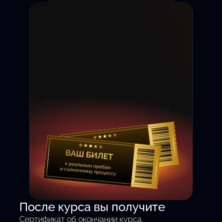
Съёмка на камеру с 1 дня
После курса вы получите
— без теории, только
Сертификат об окончании курса.