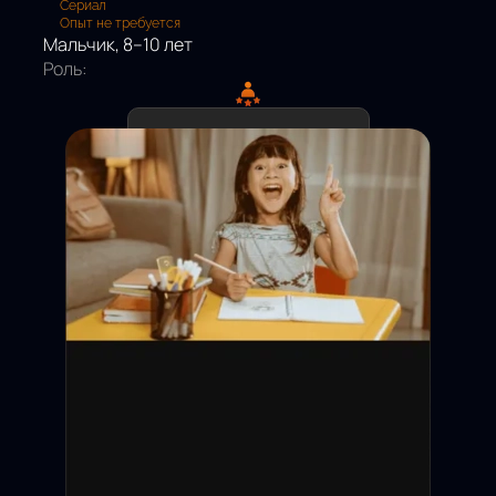
Сериал
Опыт не требуется
Мальчик, 8–10 лет
Роль:
Дедлайн подачи:
Съёмки:
Оплата:
Статус: Открыт
Москва и МО