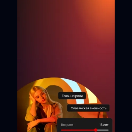
Бауржан
9 лет
Анжелика
13 лет