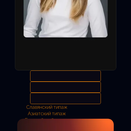
Славянский типаж
Азиатский типаж
Европейский типаж
Анастасия
11 лет