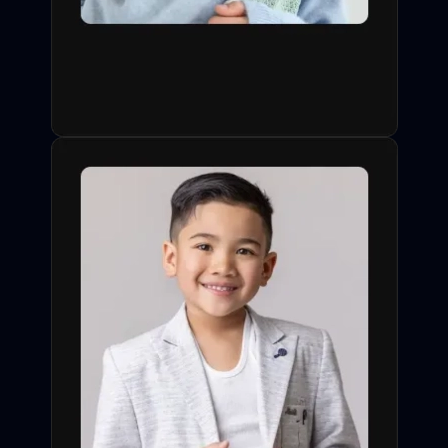
одобрения заявки со
стороны профессионала.
Слайдеры, видео-визитки,
сортировка по типажу,
опыту и особым навыкам
(спорт, акробатика,
иностранные языки).