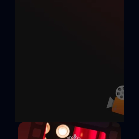
Дедлайн подачи:
Съёмки:
Оплата:
Статус: Открыт
Казань
25 000 ₽ / смену
Откликнуться