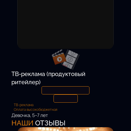
15 000 ₽ / смену
Откликнуться
ТВ-реклама (продуктовый
ритейлер)
ТВ-реклама
Оплата высокобюджетная
Девочка, 5–7 лет
Роль:
НАШИ
ОТЗЫВЫ