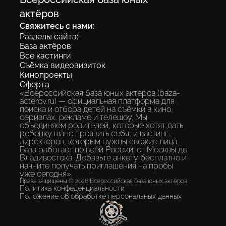
экосистема, где каждый ребенок
актёров
получает шанс быть замеченным без
Свяжитесь с нами:
«знакомств» и протекций.
Разделы сайта:
База актёров
Все кастинги
Съёмка видеовизиток
Разместить анкету
Кинопроекты
Оферта
«Всероссийская база юных актёров (baza-
acterov.ru) — официальная платформа для
поиска и отбора детей на съёмки в кино,
сериалах, рекламе и телешоу. Мы
объединяем родителей, которые хотят дать
ребёнку шанс проявить себя, и кастинг-
директоров, которым нужны свежие лица.
База работает по всей России: от Москвы до
Владивостока. Добавьте анкету бесплатно и
начните получать приглашения на пробы
уже сегодня».
Права защищены © 2026 Всероссийская база юных актёров
Политика конфеденциальности
Положение об обработке персональных данных