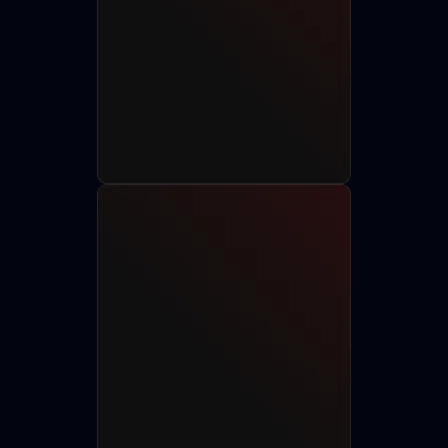
Разместить анкету
Найти актёра
750+
150+
85+