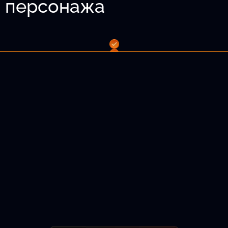
о персонажа
 волосы и т.д.
лама.
Подобрать актёра