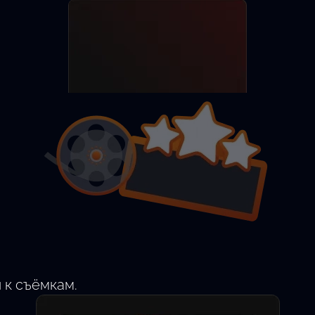
Разместить анкету
Найти актёра
 к съёмкам.