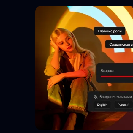
Тысячи
просмотров
Актуальность
24/7
Безопасность
данных
Инструменты
агента