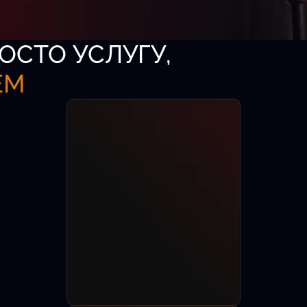
ОСТО УСЛУГУ,
ЕМ
аза
-директоров,
8 лет.