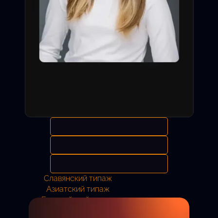
Славянский типаж
Азиатский типаж
Европейский типаж
Анастасия
11 лет