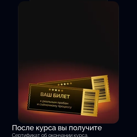
Съёмка на камеру с 1 дня
После курса вы получите
— без теории, только
Сертификат об окончании курса.