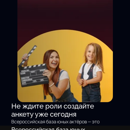
Не ждите роли создайте
анкету уже сегодня
Всероссийская база юных актёров — это
не просто доска объявлений. Это
Всероссийская база юных