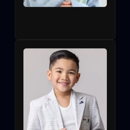
одобрения заявки со
стороны профессионала.
Слайдеры, видео-визитки,
сортировка по типажу,
опыту и особым навыкам
(спорт, акробатика,
иностранные языки).