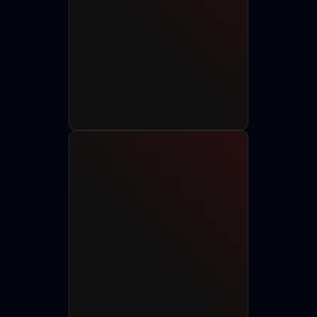
Разместить анкету
Найти актёра
750+
150+
85+