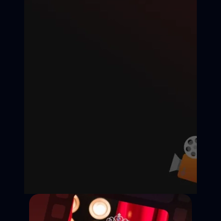
Дедлайн подачи:
Съёмки:
Оплата:
Статус: Открыт
Казань
25 000 ₽ / смену
Откликнуться