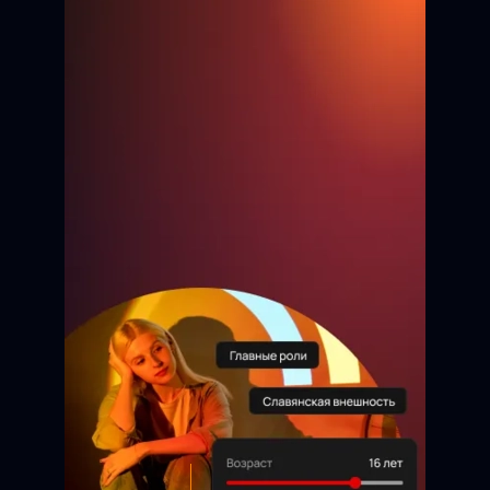
Бауржан
9 лет
Анжелика
13 лет