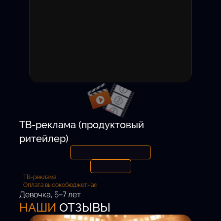
15 000 ₽ / смену
Откликнуться
ТВ-реклама (продуктовый
ритейлер)
ТВ-реклама
Оплата высокобюджетная
Девочка, 5–7 лет
Роль:
НАШИ
ОТЗЫВЫ