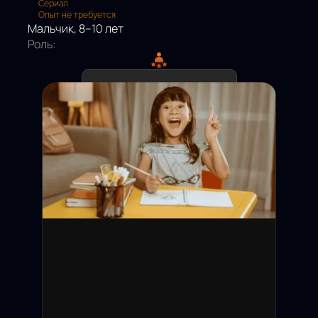
Сериал
Опыт не требуется
Мальчик, 8–10 лет
Роль:
Дедлайн подачи:
Съёмки:
Оплата:
Статус: Открыт
Москва и МО