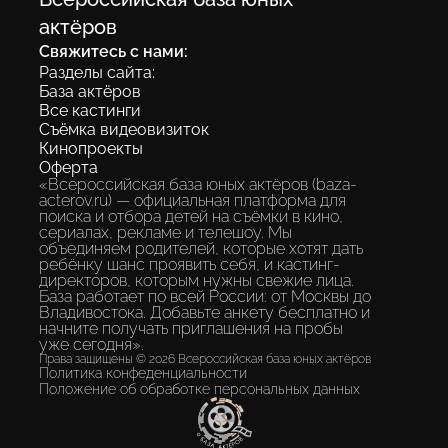
экосистема, где каждый ребенок
актёров
получает шанс быть замеченным без
Свяжитесь с нами:
«знакомств» и протекций.
Разделы сайта:
База актёров
Все кастинги
Съёмка видеовизиток
Разместить анкету
Кинопроекты
Оферта
«Всероссийская база юных актёров (baza-
acterov.ru) — официальная платформа для
поиска и отбора детей на съёмки в кино,
сериалах, рекламе и телешоу. Мы
объединяем родителей, которые хотят дать
ребёнку шанс проявить себя, и кастинг-
директоров, которым нужны свежие лица.
База работает по всей России: от Москвы до
Владивостока. Добавьте анкету бесплатно и
начните получать приглашения на пробы
уже сегодня».
Права защищены © 2026 Всероссийская база юных актёров
Политика конфеденциальности
Положение об обработке персональных данных