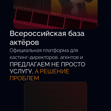
Всероссийская база
актёров
Официальная платформа для
кастинг-директоров, агентов и
ПРЕДЛАГАЕМ НЕ ПРОСТО
талантливых детей от 5 до 18 лет.
Удобный поиск.
УСЛУГУ,
А РЕШЕНИЕ
Проверенные анкеты.
ПРОБЛЕМ
Быстрый выход на главные роли.
Новых актёров
Кастингов в месяц
Регионов РФ