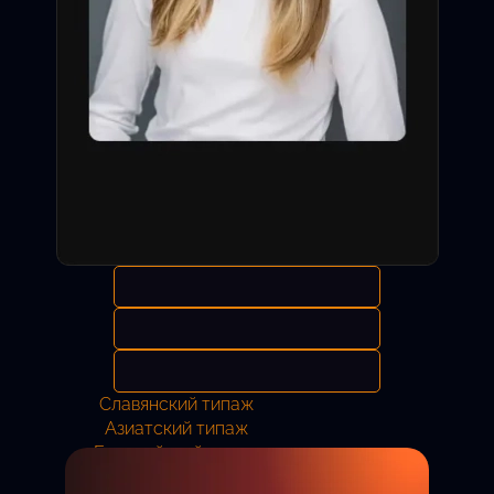
Славянский типаж
Азиатский типаж
Европейский типаж
Анастасия
11 лет