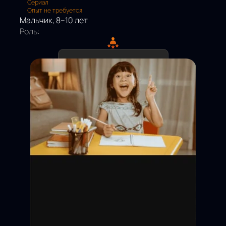
Сериал
Опыт не требуется
Мальчик, 8–10 лет
Роль:
Дедлайн подачи:
Съёмки:
Оплата:
Статус: Открыт
Москва и МО