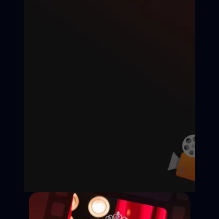
Дедлайн подачи:
Съёмки:
Оплата:
Статус: Открыт
Казань
25 000 ₽ / смену
Откликнуться