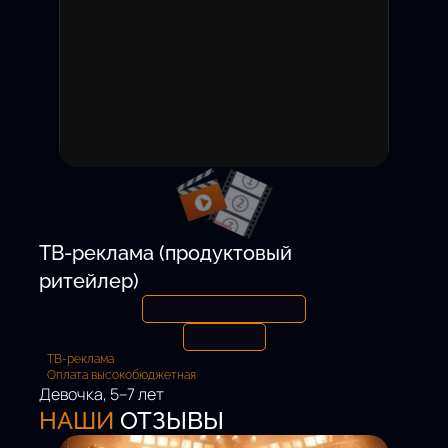
15 000 ₽ / смену
Откликнуться
ТВ-реклама (продуктовый
ритейлер)
ТВ-реклама
Оплата высокобюджетная
Девочка, 5–7 лет
Роль:
НАШИ
ОТЗЫВЫ