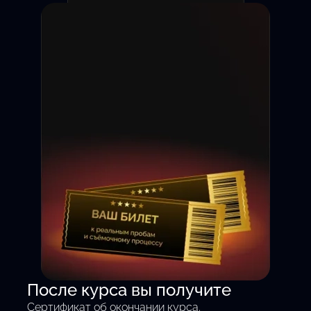
Съёмка на камеру с 1 дня
После курса вы получите
— без теории, только
Сертификат об окончании курса.