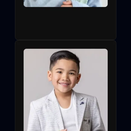
одобрения заявки со
стороны профессионала.
Слайдеры, видео-визитки,
сортировка по типажу,
опыту и особым навыкам
(спорт, акробатика,
иностранные языки).