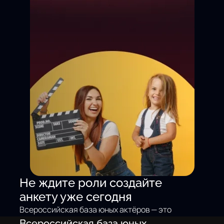
Не ждите роли создайте
анкету уже сегодня
Всероссийская база юных актёров — это
не просто доска объявлений. Это
Всероссийская база юных