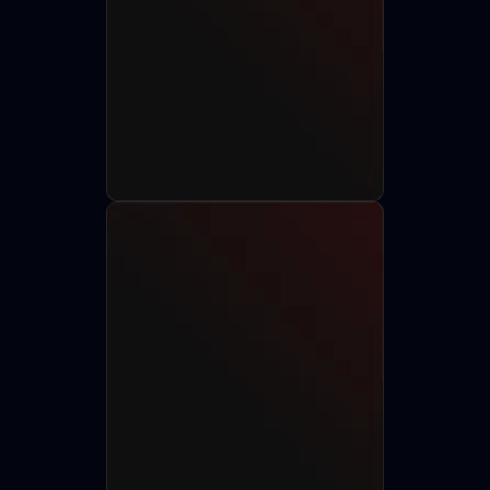
Разместить анкету
Найти актёра
750+
150+
85+