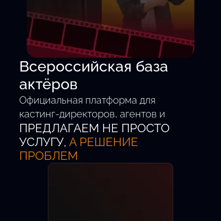
Всероссийская база
актёров
Официальная платформа для
кастинг-директоров, агентов и
ПРЕДЛАГАЕМ НЕ ПРОСТО
талантливых детей от 5 до 18 лет.
Удобный поиск.
УСЛУГУ,
А РЕШЕНИЕ
Проверенные анкеты.
ПРОБЛЕМ
Быстрый выход на главные роли.
Новых актёров
Кастингов в месяц
Регионов РФ