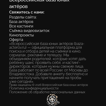
экосистема, где каждый ребенок
актёров
получает шанс быть замеченным без
Свяжитесь с нами:
«знакомств» и протекций.
Разделы сайта:
База актёров
Все кастинги
Съёмка видеовизиток
Разместить анкету
Кинопроекты
Оферта
«Всероссийская база юных актёров (baza-
acterov.ru) — официальная платформа для
поиска и отбора детей на съёмки в кино,
сериалах, рекламе и телешоу. Мы
объединяем родителей, которые хотят дать
ребёнку шанс проявить себя, и кастинг-
директоров, которым нужны свежие лица.
База работает по всей России: от Москвы до
Владивостока. Добавьте анкету бесплатно и
начните получать приглашения на пробы
уже сегодня».
Права защищены © 2026 Всероссийская база юных актёров
Политика конфеденциальности
Положение об обработке персональных данных