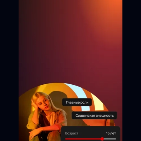
Бауржан
9 лет
Анжелика
13 лет