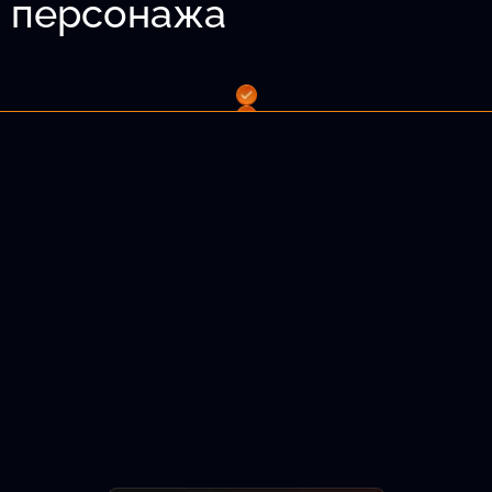
о персонажа
 волосы и т.д.
лама.
Подобрать актёра