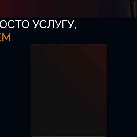
ОСТО УСЛУГУ,
ЕМ
аза
-директоров,
8 лет.