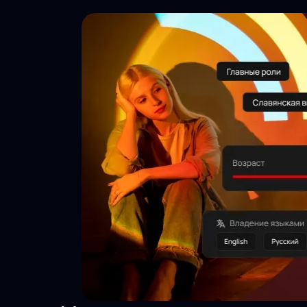
Тысячи
просмотров
Актуальность
24/7
Безопасность
данных
Инструменты
агента