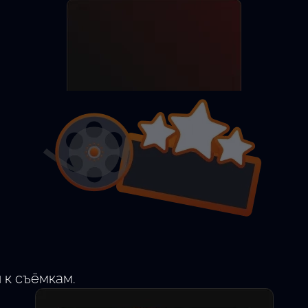
Разместить анкету
Найти актёра
 к съёмкам.