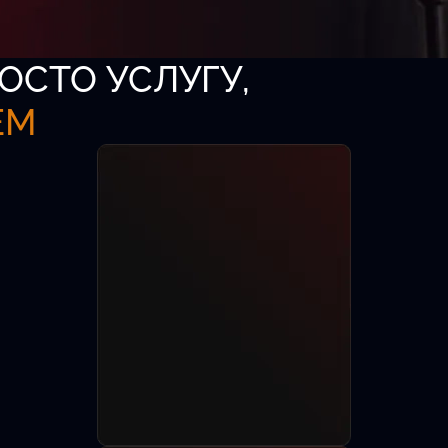
ОСТО УСЛУГУ,
ЕМ
аза
-директоров,
8 лет.