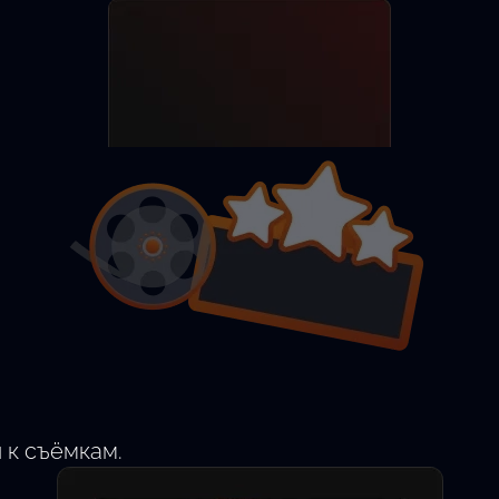
Разместить анкету
Найти актёра
 к съёмкам.