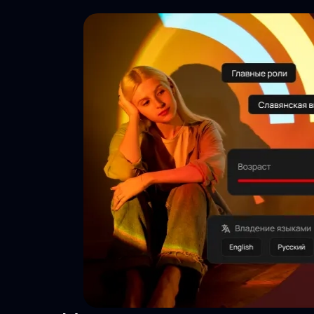
Тысячи
просмотров
Актуальность
24/7
Безопасность
данных
Инструменты
агента