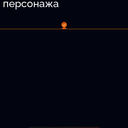
о персонажа
 волосы и т.д.
лама.
Подобрать актёра