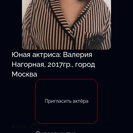
Юная актриса: Валерия
Нагорная, 2017гр., город
Москва
Пригласить актёра
#31953422