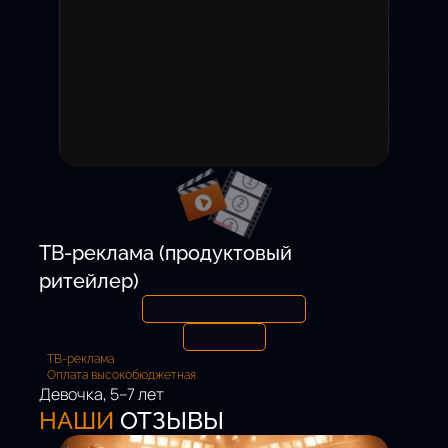
15 000 ₽ / смену
Откликнуться
ТВ-реклама (продуктовый
ритейлер)
ТВ-реклама
Оплата высокобюджетная
Девочка, 5–7 лет
Роль:
НАШИ
ОТЗЫВЫ