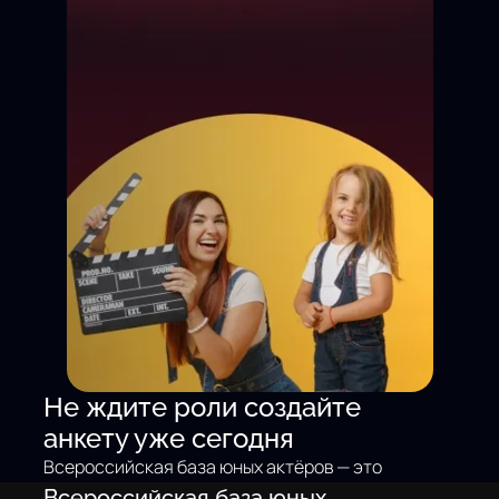
Не ждите роли создайте
анкету уже сегодня
Всероссийская база юных актёров — это
не просто доска объявлений. Это
Всероссийская база юных