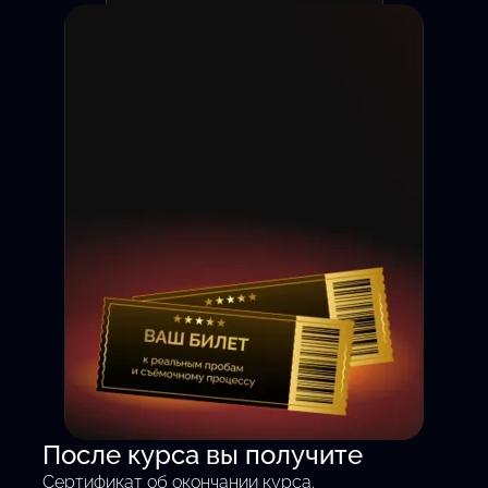
Съёмка на камеру с 1 дня
После курса вы получите
— без теории, только
Сертификат об окончании курса.