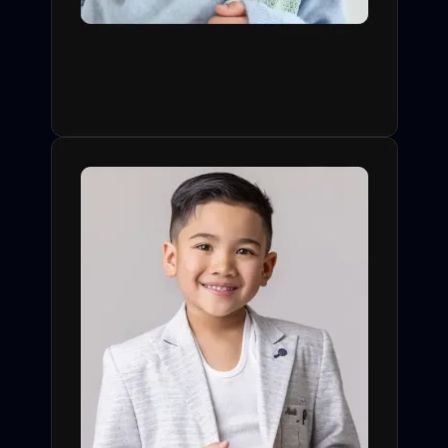
одобрения заявки со
стороны профессионала.
Слайдеры, видео-визитки,
сортировка по типажу,
опыту и особым навыкам
(спорт, акробатика,
иностранные языки).