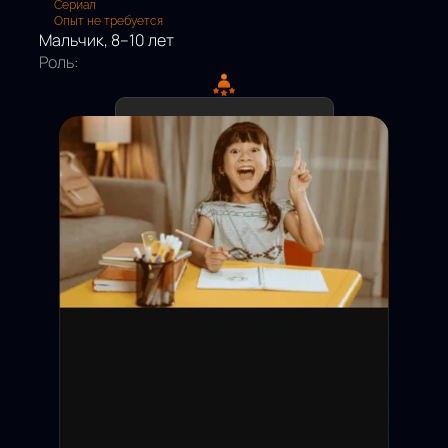
Сериал
Опыт не требуется
Мальчик, 8–10 лет
Роль:
Дедлайн подачи:
Съёмки:
Оплата:
Статус: Открыт
Москва и МО