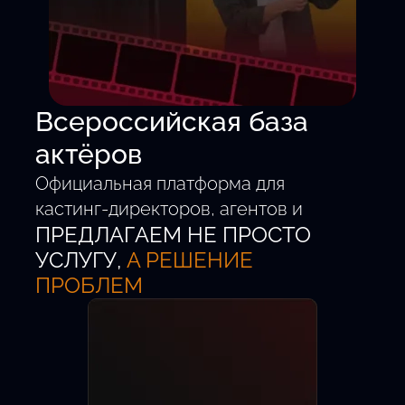
Всероссийская база
актёров
Официальная платформа для
кастинг-директоров, агентов и
ПРЕДЛАГАЕМ НЕ ПРОСТО
талантливых детей от 5 до 18 лет.
Удобный поиск.
УСЛУГУ,
А РЕШЕНИЕ
Проверенные анкеты.
ПРОБЛЕМ
Быстрый выход на главные роли.
Новых актёров
Кастингов в месяц
Регионов РФ