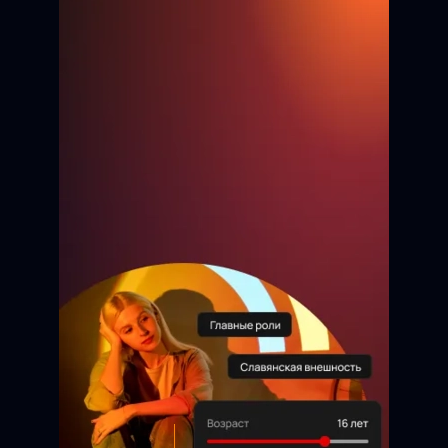
Бауржан
9 лет
Анжелика
13 лет