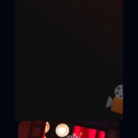
Дедлайн подачи:
Съёмки:
Оплата:
Статус: Открыт
Казань
25 000 ₽ / смену
Откликнуться