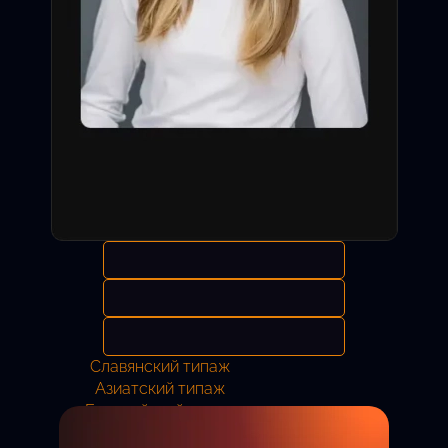
Славянский типаж
Азиатский типаж
Европейский типаж
Анастасия
11 лет