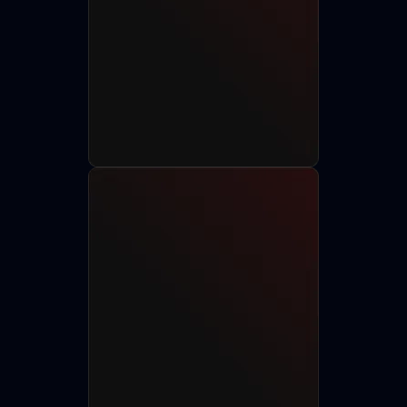
Разместить анкету
Найти актёра
750+
150+
85+