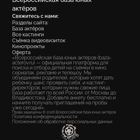
экосистема, где каждый ребенок
актёров
получает шанс быть замеченным без
Свяжитесь с нами:
«знакомств» и протекций.
Разделы сайта:
База актёров
Все кастинги
Съёмка видеовизиток
Разместить анкету
Кинопроекты
Оферта
«Всероссийская база юных актёров (baza-
acterov.ru) — официальная платформа для
поиска и отбора детей на съёмки в кино,
сериалах, рекламе и телешоу. Мы
объединяем родителей, которые хотят дать
ребёнку шанс проявить себя, и кастинг-
директоров, которым нужны свежие лица.
База работает по всей России: от Москвы до
Владивостока. Добавьте анкету бесплатно и
начните получать приглашения на пробы
уже сегодня».
Права защищены © 2026 Всероссийская база юных актёров
Политика конфеденциальности
Положение об обработке персональных данных