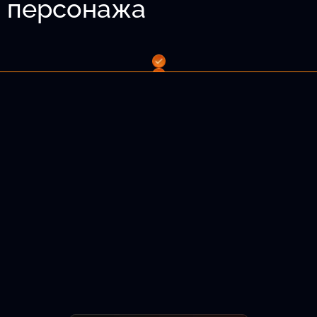
о персонажа
 волосы и т.д.
лама.
Подобрать актёра