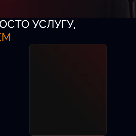
ОСТО УСЛУГУ,
ЕМ
аза
-директоров,
8 лет.