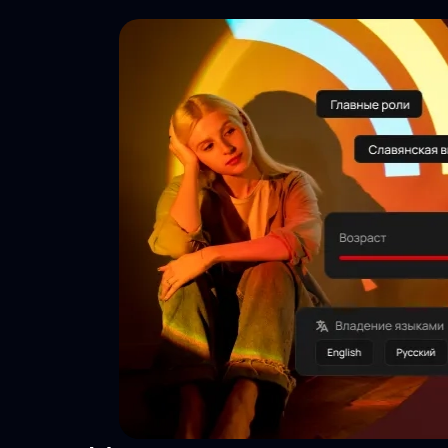
Тысячи
просмотров
Актуальность
24/7
Безопасность
данных
Инструменты
агента