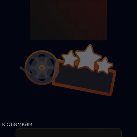
Разместить анкету
Найти актёра
 к съёмкам.